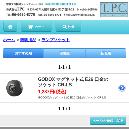
カート
検索
ホーム
＞
照明用品
＞
ランプソケット
おすすめ順
価格順
新着順
1-1 / 1
GODOX マグネット式 E26 口金の
ソケット CR-LS
1,287円(税込)
GODOXのマグネット式 E26 口金のソケット CR-LS
1-1 / 1
ページの先頭へ戻る