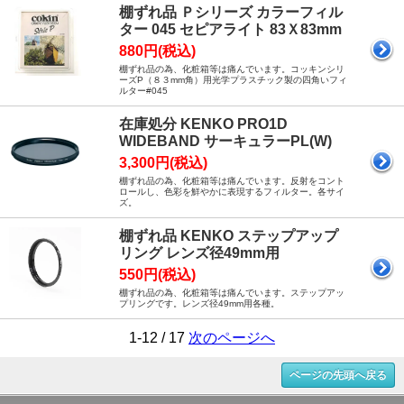
棚ずれ品 Ｐシリーズ カラーフィル
ター 045 セピアライト 83Ｘ83mm
880円(税込)
棚ずれ品の為、化粧箱等は痛んでいます。コッキンシリ
ーズP（８３mm角）用光学プラスチック製の四角いフィ
ルター#045
在庫処分 KENKO PRO1D
WIDEBAND サーキュラーPL(W)
3,300円(税込)
棚ずれ品の為、化粧箱等は痛んでいます。反射をコント
ロールし、色彩を鮮やかに表現するフィルター。各サイ
ズ。
棚ずれ品 KENKO ステップアップ
リング レンズ径49mm用
550円(税込)
棚ずれ品の為、化粧箱等は痛んでいます。ステップアッ
プリングです。レンズ径49mm用各種。
1-12 / 17
次のページへ
ページの先頭へ戻る