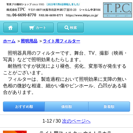
カート
検索
ホーム
＞
照明用品
＞
ライト用フィルター
照明器具用のフィルターです。舞台、TV、撮影（映画・
写真）などで照明効果もたらします。
耐熱性ですが状況により褪色、劣化、変形等が発生する
ことがございます。
フィルターは、製造過程において照明効果に支障の無い
色相の微妙な相違、細かい傷やピンホール、凸凹がある場
合があります。
おすすめ順
価格順
新着順
1-12 / 30
次のページへ