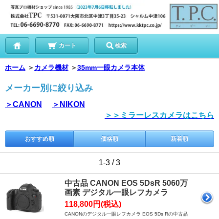
カート
検索
ホーム
＞
カメラ機材
＞
35mm一眼カメラ本体
メーカー別に絞り込み
＞CANON
＞NIKON
＞＞ミラーレスカメラはこちら
おすすめ順
価格順
新着順
1-3 / 3
中古品 CANON EOS 5DsR 5060万
画素 デジタル一眼レフカメラ
118,800円(税込)
CANONのデジタル一眼レフカメラ EOS 5Ds Rの中古品