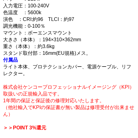
入力電圧：100-240V
色温度 ：5600k
演色 ：CRI:約96 TLCI：約97
調光機能：0-100％
マウント：ボーエンスマウント
大きさ（本体）：194×310×362mm
重さ（本体）：約3.6kg
スタンド取付部：16mm(EU規格)メス。
付属品
ライト本体、プロテクションカバー、電源ケーブル、リフ
レクター。
株式会社ケンコープロフェッショナルイメージング（KPI）
取扱いの正規輸入品です。
1年間の保証と保証後の修理対応いたします。
（他社輸入でKPIの保証書が無い製品は修理受付が出来ませ
ん）
＞＞POINT 3%還元