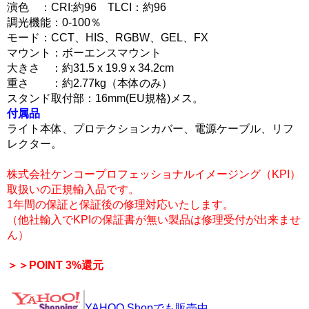
演色 ：CRI:約96 TLCI：約96
調光機能：0-100％
モード：CCT、HIS、RGBW、GEL、FX
マウント：ボーエンスマウント
大きさ ：約31.5 x 19.9 x 34.2cm
重さ ：約2.77kg（本体のみ）
スタンド取付部：16mm(EU規格)メス。
付属品
ライト本体、プロテクションカバー、電源ケーブル、リフ
レクター。
株式会社ケンコープロフェッショナルイメージング（KPI）
取扱いの正規輸入品です。
1年間の保証と保証後の修理対応いたします。
（他社輸入でKPIの保証書が無い製品は修理受付が出来ませ
ん）
＞＞POINT 3%還元
YAHOO Shopでも販売中