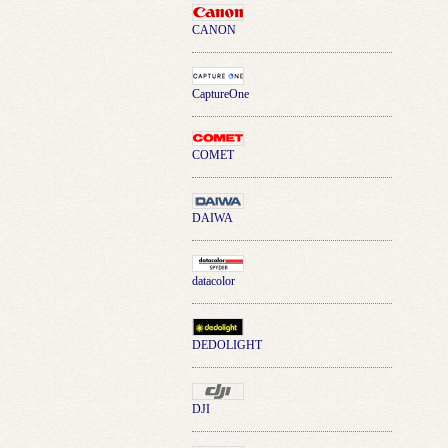
CANON
CaptureOne
COMET
DAIWA
datacolor
DEDOLIGHT
DJI