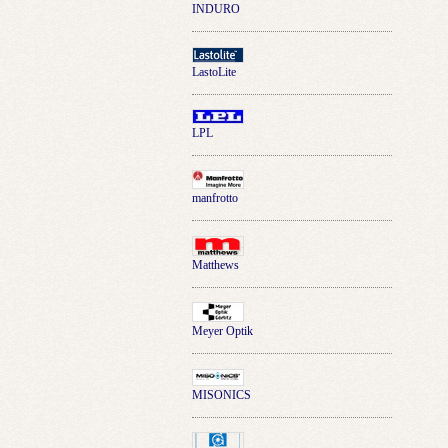
INDURO
LastoLite
LPL
manfrotto
Matthews
Meyer Optik
MISONICS