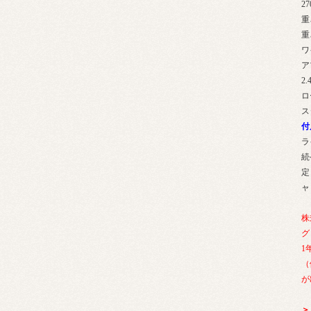
27
重
重
ワ
ア
2
ロ
ス
付
ラ
続
定
ャ
株
グ
1
（
が
＞