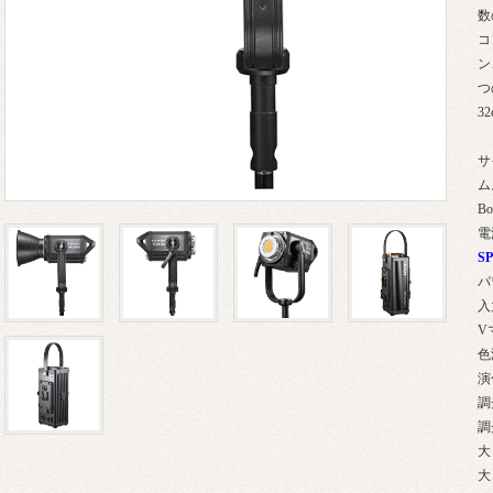
数
コ
ン
つ
3
サ
ム
B
電
S
パ
入
V
色
演
調
調
大
大