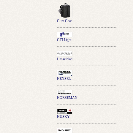
Gura Gear
GTI Light
Hasselblad
HENSEL
HORSEMAN
HUSKY