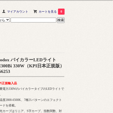
マイアカウント
カートを見る
0
odox バイカラーLEDライト
300Bi 330W（KPI日本正規版）
66253
PI正規輸入品
費電力330WのバイカラータイプのLEDライトで
。
温度2800-6500K、7種21パターンのエフェクト
ードを搭載。
光カーブはリニア、S字カーブ、指数関数、対