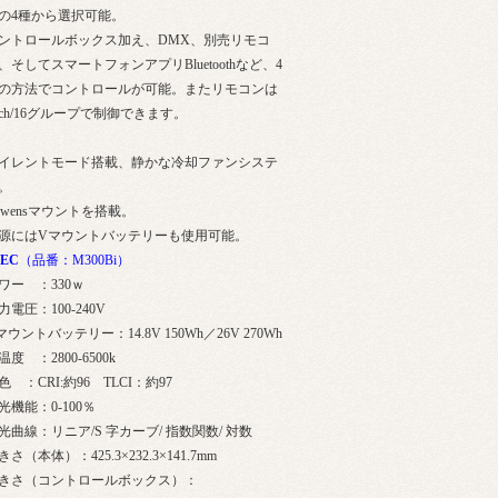
の4種から選択可能。
ントロールボックス加え、DMX、別売リモコ
、そしてスマートフォンアプリBluetoothなど、4
の方法でコントロールが可能。またリモコンは
2ch/16グループで制御できます。
イレントモード搭載、静かな冷却ファンシステ
。
owensマウントを搭載。
源にはVマウントバッテリーも使用可能。
PEC
（品番：M300Bi）
ワー ：330ｗ
力電圧：100-240V
マウントバッテリー：14.8V 150Wh／26V 270Wh
温度 ：2800-6500k
色 ：CRI:約96 TLCI：約97
光機能：0-100％
光曲線：リニア/S 字カーブ/ 指数関数/ 対数
きさ（本体）：425.3×232.3×141.7mm
きさ（コントロールボックス）：