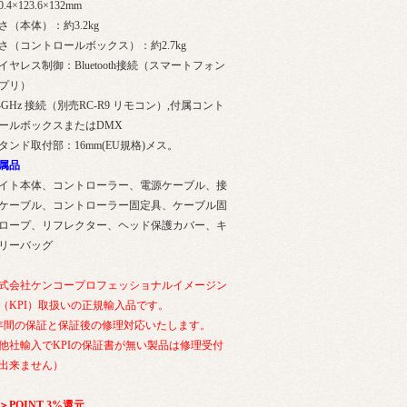
0.4×123.6×132mm
さ（本体）：約3.2kg
さ（コントロールボックス）：約2.7kg
イヤレス制御：Bluetooth接続（スマートフォン
プリ）
.4GHz 接続（別売RC-R9 リモコン）,付属コント
ールボックスまたはDMX
タンド取付部：16mm(EU規格)メス。
属品
イト本体、コントローラー、電源ケーブル、接
ケーブル、コントローラー固定具、ケーブル固
ロープ、リフレクター、ヘッド保護カバー、キ
リーバッグ
式会社ケンコープロフェッショナルイメージン
（KPI）取扱いの正規輸入品です。
年間の保証と保証後の修理対応いたします。
他社輸入でKPIの保証書が無い製品は修理受付
出来ません）
＞POINT 3%還元