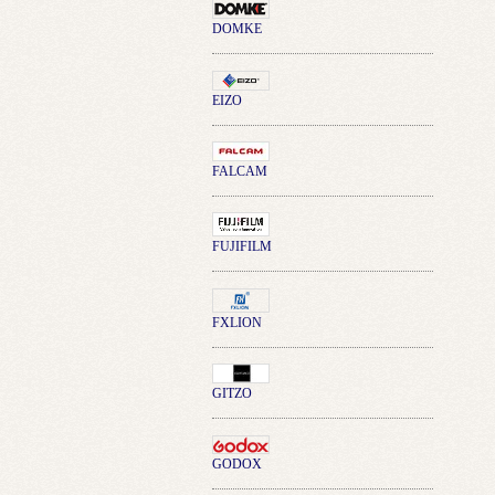
DOMKE
EIZO
FALCAM
FUJIFILM
FXLION
GITZO
GODOX