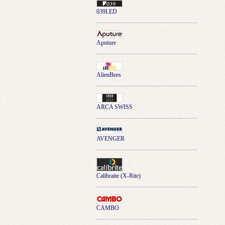
039LED
Aputure
AlienBees
ARCA SWISS
AVENGER
Calibraite (X-Rite)
CAMBO