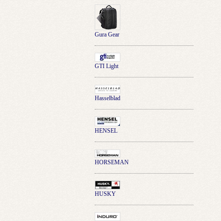
Gura Gear
GTI Light
Hasselblad
HENSEL
HORSEMAN
HUSKY