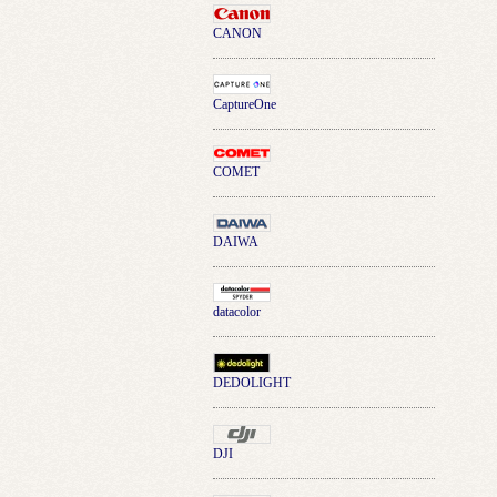
CANON
CaptureOne
COMET
DAIWA
datacolor
DEDOLIGHT
DJI