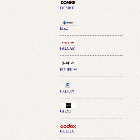
DOMKE
EIZO
FALCAM
FUJIFILM
FXLION
GITZO
GODOX