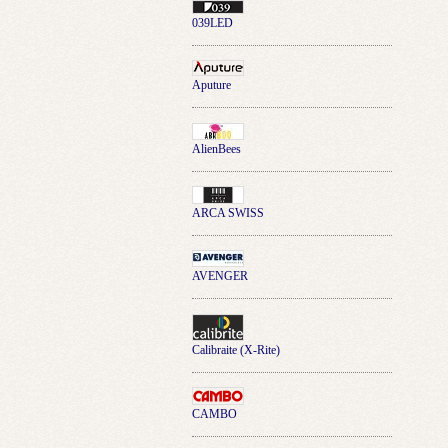
039LED
Aputure
AlienBees
ARCA SWISS
AVENGER
Calibraite (X-Rite)
CAMBO