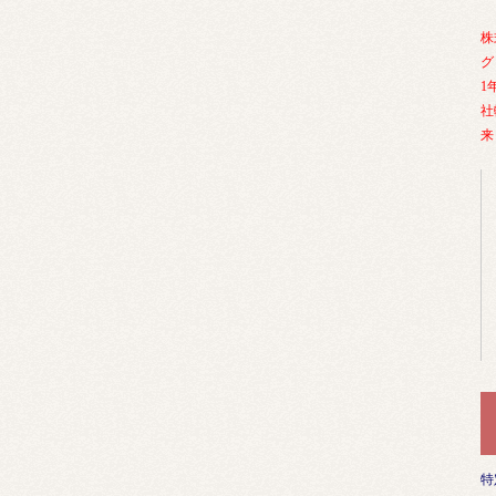
株
グ
1
社
来
特