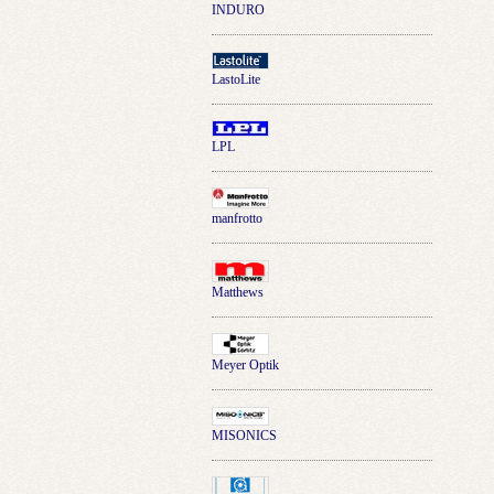
INDURO
LastoLite
LPL
manfrotto
Matthews
Meyer Optik
MISONICS