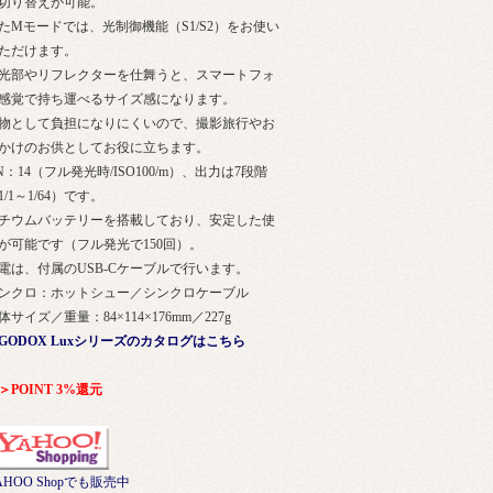
切り替えが可能。
たMモードでは、光制御機能（S1/S2）をお使い
ただけます。
光部やリフレクターを仕舞うと、スマートフォ
感覚で持ち運べるサイズ感になります。
物として負担になりにくいので、撮影旅行やお
かけのお供としてお役に立ちます。
N：14（フル発光時/ISO100/m）、出力は7段階
1/1～1/64）です。
チウムバッテリーを搭載しており、安定した使
が可能です（フル発光で150回）。
電は、付属のUSB-Cケーブルで行います。
ンクロ：ホットシュー／シンクロケーブル
体サイズ／重量：84×114×176mm／227g
GODOX Luxシリーズのカタログはこちら
＞POINT 3%還元
AHOO Shopでも販売中