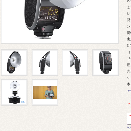
の
ま
い
発
ン
荷
出
G
（
リ
用
充
シ
本
＞
＞
Y